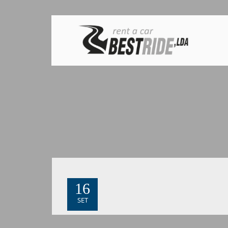
16
SET