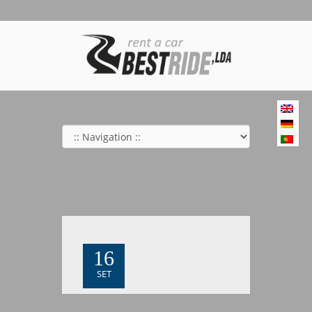
16
SET