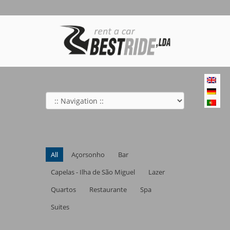
All
Açorsonho
Bar
Capelas - Ilha de São Miguel
Lazer
Quartos
Restaurante
Spa
Suites