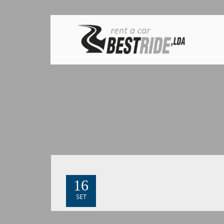
16
SET